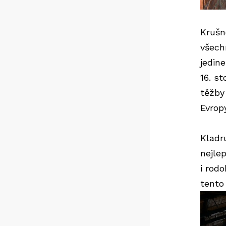
Krušn
všech
jedin
16. s
těžby 
Evrop
Kladr
nejle
i rod
tento