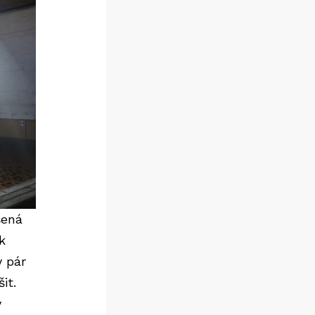
šená
k
y pár
it.
y