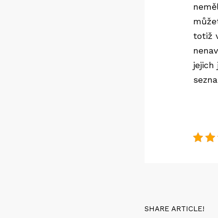
neměl
můžet
totiž
nenav
jejich
sezna
SHARE ARTICLE!