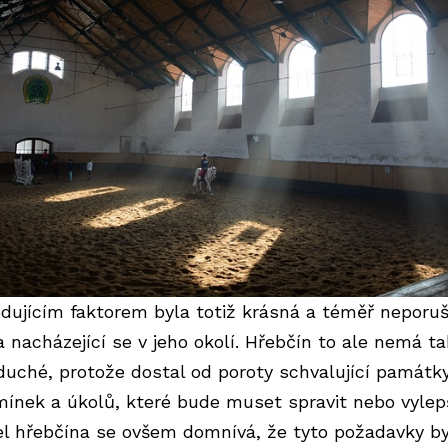
dujícím faktorem byla totiž krásná a téměř neporu
a nacházející se v jeho okolí. Hřebčín to ale nemá ta
duché, protože dostal od poroty schvalující památk
mínek a úkolů, které bude muset spravit nebo vylepš
el hřebčína se ovšem domnívá, že tyto požadavky b