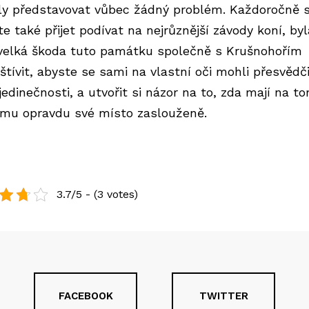
y představovat vůbec žádný problém. Každoročně 
e také přijet podívat na nejrůznější závody koní, byl
 velká škoda tuto památku společně s Krušnohořím
štívit, abyste se sami na vlastní oči mohli přesvědči
 jedinečnosti, a utvořit si názor na to, zda mají na t
mu opravdu své místo zaslouženě.
3.7/5 - (3 votes)
FACEBOOK
TWITTER