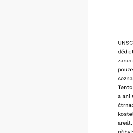
UNSCO
dědic
zanec
pouze
sezna
Tento
a ani
čtrná
koste
areál
přiby