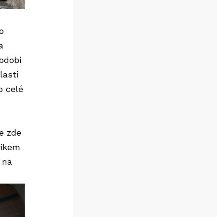
o
a
období
lasti
o celé
e zde
vikem
 na