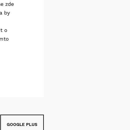
se zde
a by
t o
omto
GOOGLE PLUS