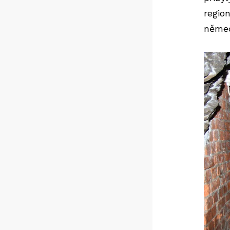
regio
němec