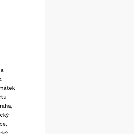
na
.
amátek
čtu
raha,
ický
ce,
cký