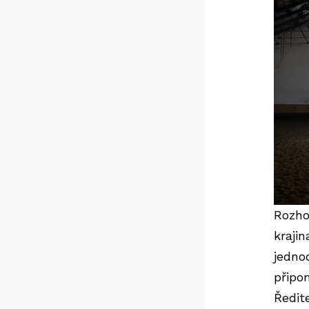
Rozho
krajin
jedno
připo
Ředit