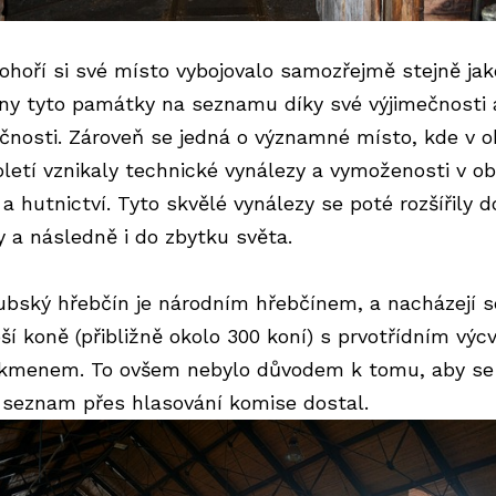
ohoří si své místo vybojovalo samozřejmě stejně jak
ny tyto památky na seznamu díky své výjimečnosti 
ečnosti. Zároveň se jedná o významné místo, kde v 
toletí vznikaly technické vynálezy a vymoženosti v ob
a hutnictví. Tyto skvělé vynálezy se poté rozšířily d
y a následně i do zbytku světa.
ubský hřebčín je národním hřebčínem, a nacházejí s
pší koně (přibližně okolo 300 koní) s prvotřídním výc
okmenem. To ovšem nebylo důvodem k tomu, aby se
 seznam přes hlasování komise dostal.