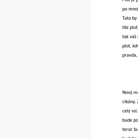
po mnoha
Tato by
líbí plo
tak váš
plot, k
pravda,
Nový ma
ci
k
ány.
celý vs
bude po
teror b