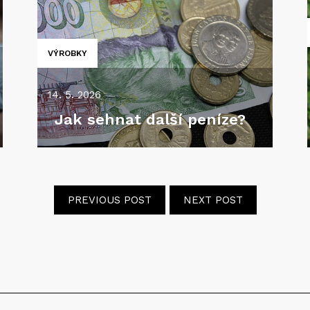
VÝROBKY
14. 5. 2026
Jak sehnat další peníze?
PREVIOUS POST
NEXT POST