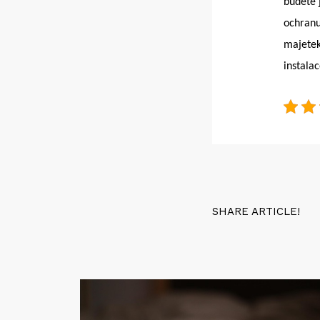
budete 
ochranu
majetek
instala
SHARE ARTICLE!