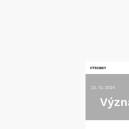
VÝROBKY
22. 12. 2024
Význ