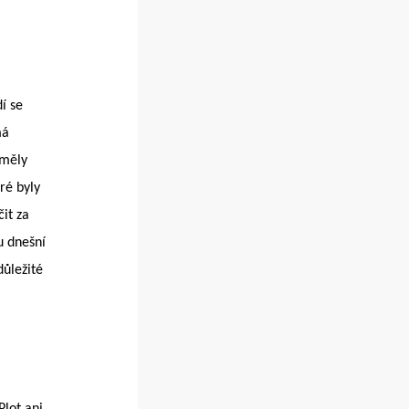
í se
má
 měly
eré byly
čit za
u dnešní
důležité
Plot ani