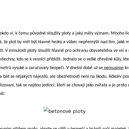
okdo ví, k čemu původně sloužily ploty a jaký měly význam. Mnoho lid
, že plot by měl být hlavně hezký a vůbec nepřemýšlí nad tím, jaké 
ti. V minulosti ploty sloužili hlavně pro ochranu obyvatelstva ve vsi a
všechny, kdo se k vesnici přiblížil. Jednalo se o velké dřevěné kůly, kt
 metrů vysoké a zaručovaly bezpečí. V dnešní době už se
nemusíme
kr
a bát se nějakých nájezdů, ale obezřetnosti není na škodu. Ačkoliv jso
ilizovaní, tak se najdou jedinci, kteří se chovají jako zvířata a je proto 
it.
prvním pilířem proto, abyste se cítili v bezpečí a bránili svůj majetek. 