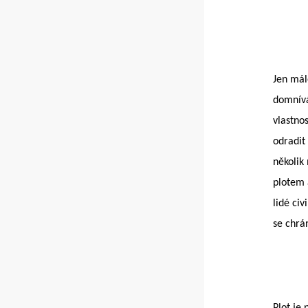
Jen mál
domnívá
vlastnos
odradit 
několik
plotem 
lidé civ
se chrán
Plot je 