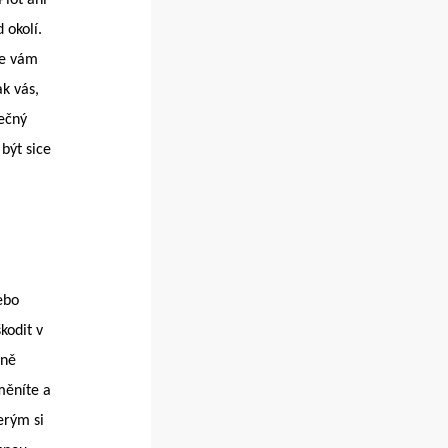
 okolí.
se vám
ak vás,
pečný
být sice
ebo
kodit v
 ně
měníte a
erým si