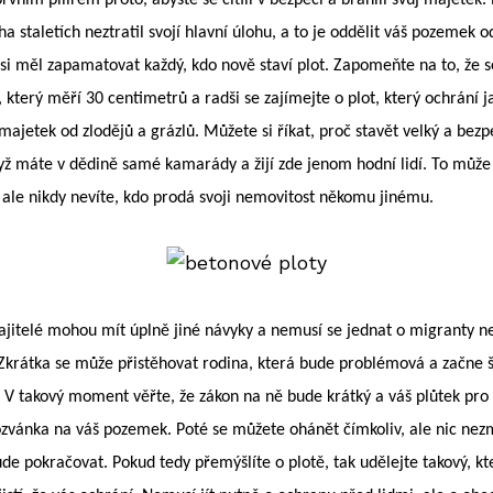
 staletích neztratil svojí hlavní úlohu, a to je oddělit váš pozemek od
 si měl zapamatovat každý, kdo nov
ě
staví plot. Zapomeňte na to, že 
t, který měří 30 centimetrů a radši se zajímejte o plot, který ochrání j
 majetek od zlodějů a grázlů. Můžete si říkat, proč stavět velký a bez
dyž máte v dědině samé kamarády a žijí zde jenom hodní lidí. To může 
 ale nikdy nevíte, kdo prodá svoji nemovitost někomu jinému.
jitelé mohou mít úplně jiné návyky a nemusí se jednat o migranty n
 Zkrátka se může přistěhovat rodina, která bude problémová a začne š
i. V takový moment věřte, že zákon na ně bude krátký a váš plůtek pro
zvánka na váš pozemek. Poté se můžete ohánět čímkoliv, ale nic nez
ude pokračovat. Pokud tedy přemýšlíte o plotě, tak udělejte takový, kt