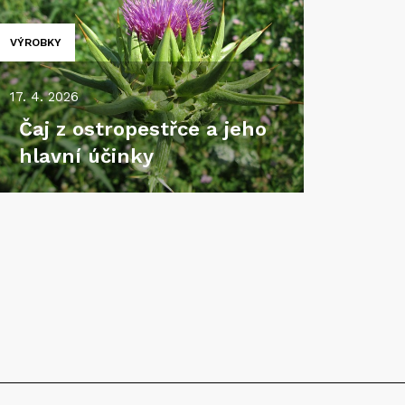
VÝROBKY
17. 4. 2026
Čaj z ostropestřce a jeho
hlavní účinky