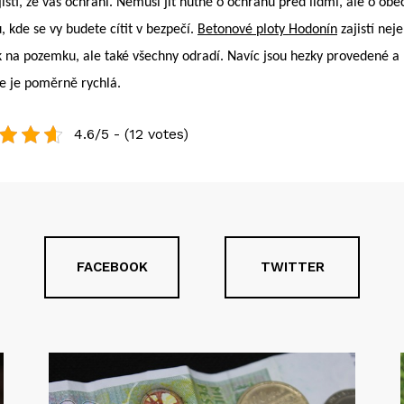
jistí, že vás ochrání. Nemusí jít nutně o ochranu před lidmi, ale o ob
, kde se vy budete cítit v bezpečí.
Betonové ploty Hodonín
zajistí nej
 na pozemku, ale také všechny odradí. Navíc jsou hezky provedené a
ce je poměrně rychlá.
4.6/5 - (12 votes)
FACEBOOK
TWITTER