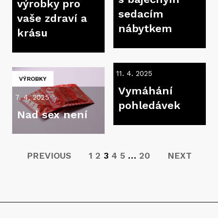
výrobky pro
sedacím
vaše zdraví a
nábytkem
krásu
11. 4. 2025
VÝROBKY
Vymáhání
7. 4. 2025
pohledávek
Nad sex není
PREVIOUS
1
2
3
4
5
…
20
NEXT