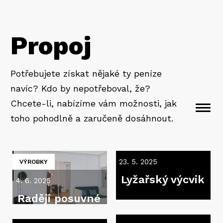
Propoj
Potřebujete získat nějaké ty peníze
navíc? Kdo by nepotřeboval, že?
Chcete-li, nabízíme vám možnosti, jak
Togg
toho pohodlně a zaručeně dosáhnout.
navi
23. 5. 2025
VÝROBKY
Lyžařský výcvik
4. 6. 2025
Raději posuvné
dveře, než