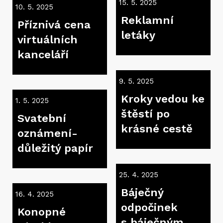
15. 5. 2025
křídlové
10. 5. 2025
Reklamní
Příznivá cena
letáky
virtuálních
kanceláří
9. 5. 2025
Kroky vedou ke
1. 5. 2025
štěstí po
Svatební
krásné cestě
oznámení-
důležitý papír
25. 4. 2025
Báječný
16. 4. 2025
odpočinek
Konopné
s báječným