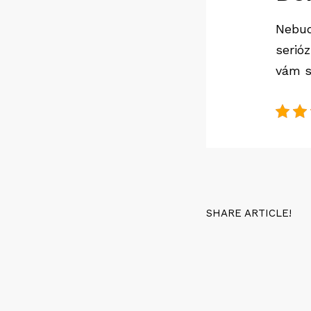
Nebud
serió
vám s
SHARE ARTICLE!