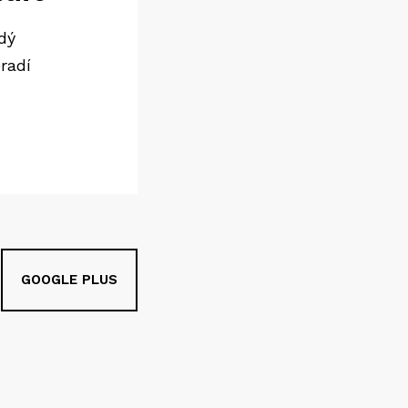
dý
radí
GOOGLE PLUS