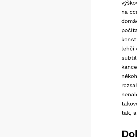
výško
na cc
domác
počít
konst
lehčí 
subti
kance
někoh
rozsa
nenal
takov
tak, 
Do