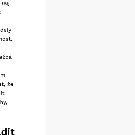
ínají
o
odely
nost,
Každá
vým
t, že
it
hy,
.
dit