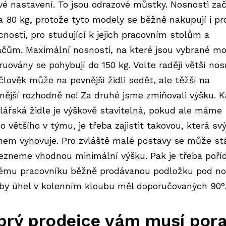
vé nastavení. To jsou odrazové můstky. Nosnosti zač
a 80 kg, protože tyto modely se běžně nakupují i pr
nosti, pro studující k jejich pracovním stolům a
ačům. Maximální nosnosti, na které jsou vybrané m
ruovány se pohybují do 150 kg. Volte raději větší nos
člověk může na pevnější židli sedět, ale těžší na
lnější rozhodně ne! Za druhé jsme zmiňovali výšku. 
lářská židle
je výškově stavitelná, pokud ale máme
o většího v týmu, je třeba zajistit takovou, která s
hem vyhovuje. Pro zvláště malé postavy se může stá
ezneme vhodnou minimální výšku. Pak je třeba poříd
ému pracovníku běžně prodávanou podložku pod no
aby úhel v kolenním kloubu měl doporučovaných 90°
brý prodejce vám musí pora